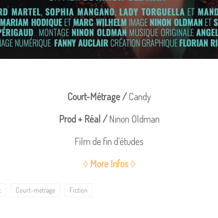
Court-Métrage /
Candy
Prod + Réal /
Ninon Oldman
Film de fin d’études
◊ More Infos
◊
t
Court-métrage
Fiction