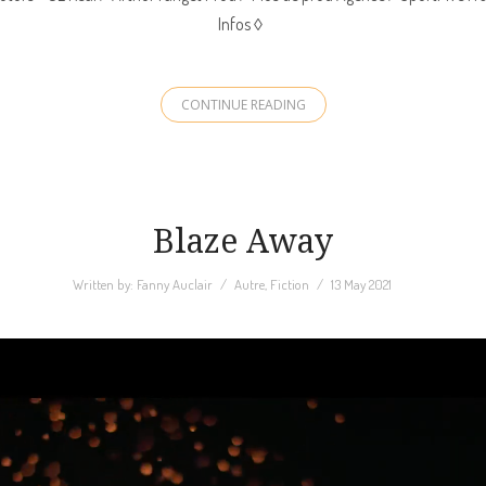
Infos ◊
CONTINUE READING
Blaze Away
Written by:
Fanny Auclair
Autre
,
Fiction
13 May 2021