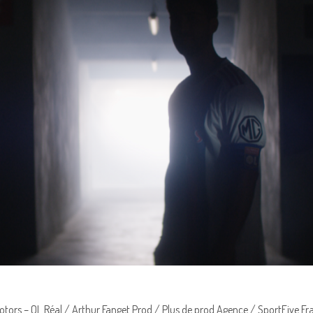
otors – OL Réal / Arthur Fanget Prod / Plus de prod Agence / SportFive F